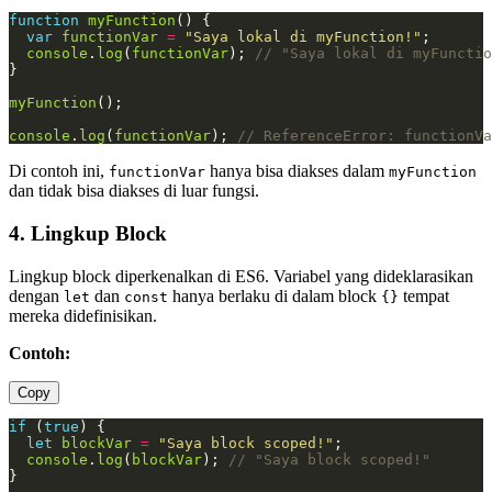
function
myFunction
var
functionVar
=
"Saya lokal di myFunction!"
console
.
log
(
functionVar
); 
myFunction
console
.
log
(
functionVar
); 
Di contoh ini,
hanya bisa diakses dalam
functionVar
myFunction
dan tidak bisa diakses di luar fungsi.
4. Lingkup Block
Lingkup block diperkenalkan di ES6. Variabel yang dideklarasikan
dengan
dan
hanya berlaku di dalam block
tempat
let
const
{}
mereka didefinisikan.
Contoh:
Copy
if
 (
true
let
blockVar
=
"Saya block scoped!"
console
.
log
(
blockVar
); 