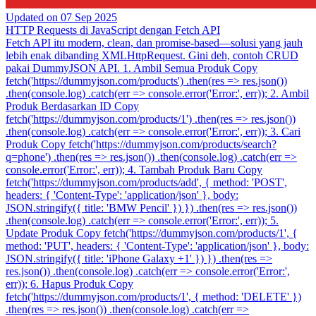
Updated on
07 Sep 2025
HTTP Requests di JavaScript dengan Fetch API
Fetch API itu modern, clean, dan promise-based—solusi yang jauh
lebih enak dibanding XMLHttpRequest. Gini deh, contoh CRUD
pakai DummyJSON API. 1. Ambil Semua Produk Copy
fetch('https://dummyjson.com/products') .then(res => res.json())
.then(console.log) .catch(err => console.error('Error:', err)); 2. Ambil
Produk Berdasarkan ID Copy
fetch('https://dummyjson.com/products/1') .then(res => res.json())
.then(console.log) .catch(err => console.error('Error:', err)); 3. Cari
Produk Copy fetch('https://dummyjson.com/products/search?
q=phone') .then(res => res.json()) .then(console.log) .catch(err =>
console.error('Error:', err)); 4. Tambah Produk Baru Copy
fetch('https://dummyjson.com/products/add', { method: 'POST',
headers: { 'Content-Type': 'application/json' }, body:
JSON.stringify({ title: 'BMW Pencil' }) }) .then(res => res.json())
.then(console.log) .catch(err => console.error('Error:', err)); 5.
Update Produk Copy fetch('https://dummyjson.com/products/1', {
method: 'PUT', headers: { 'Content-Type': 'application/json' }, body:
JSON.stringify({ title: 'iPhone Galaxy +1' }) }) .then(res =>
res.json()) .then(console.log) .catch(err => console.error('Error:',
err)); 6. Hapus Produk Copy
fetch('https://dummyjson.com/products/1', { method: 'DELETE' })
.then(res => res.json()) .then(console.log) .catch(err =>