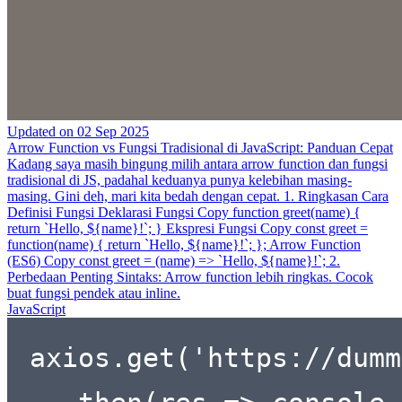
Updated on
02 Sep 2025
Arrow Function vs Fungsi Tradisional di JavaScript: Panduan Cepat
Kadang saya masih bingung milih antara arrow function dan fungsi
tradisional di JS, padahal keduanya punya kelebihan masing-
masing. Gini deh, mari kita bedah dengan cepat. 1. Ringkasan Cara
Definisi Fungsi Deklarasi Fungsi Copy function greet(name) {
return `Hello, ${name}!`; } Ekspresi Fungsi Copy const greet =
function(name) { return `Hello, ${name}!`; }; Arrow Function
(ES6) Copy const greet = (name) => `Hello, ${name}!`; 2.
Perbedaan Penting Sintaks: Arrow function lebih ringkas. Cocok
buat fungsi pendek atau inline.
JavaScript