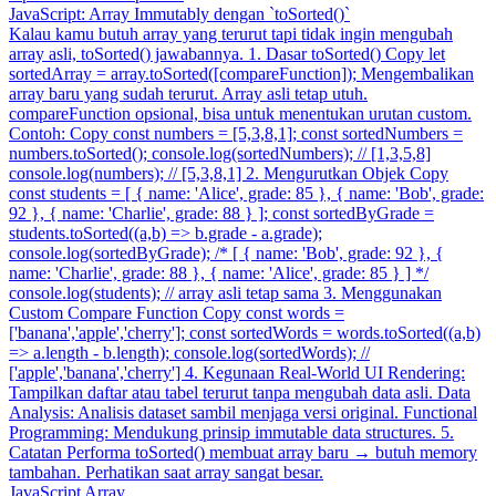
JavaScript: Array Immutably dengan `toSorted()`
Kalau kamu butuh array yang terurut tapi tidak ingin mengubah
array asli, toSorted() jawabannya. 1. Dasar toSorted() Copy let
sortedArray = array.toSorted([compareFunction]); Mengembalikan
array baru yang sudah terurut. Array asli tetap utuh.
compareFunction opsional, bisa untuk menentukan urutan custom.
Contoh: Copy const numbers = [5,3,8,1]; const sortedNumbers =
numbers.toSorted(); console.log(sortedNumbers); // [1,3,5,8]
console.log(numbers); // [5,3,8,1] 2. Mengurutkan Objek Copy
const students = [ { name: 'Alice', grade: 85 }, { name: 'Bob', grade:
92 }, { name: 'Charlie', grade: 88 } ]; const sortedByGrade =
students.toSorted((a,b) => b.grade - a.grade);
console.log(sortedByGrade); /* [ { name: 'Bob', grade: 92 }, {
name: 'Charlie', grade: 88 }, { name: 'Alice', grade: 85 } ] */
console.log(students); // array asli tetap sama 3. Menggunakan
Custom Compare Function Copy const words =
['banana','apple','cherry']; const sortedWords = words.toSorted((a,b)
=> a.length - b.length); console.log(sortedWords); //
['apple','banana','cherry'] 4. Kegunaan Real-World UI Rendering:
Tampilkan daftar atau tabel terurut tanpa mengubah data asli. Data
Analysis: Analisis dataset sambil menjaga versi original. Functional
Programming: Mendukung prinsip immutable data structures. 5.
Catatan Performa toSorted() membuat array baru → butuh memory
tambahan. Perhatikan saat array sangat besar.
JavaScript
Array