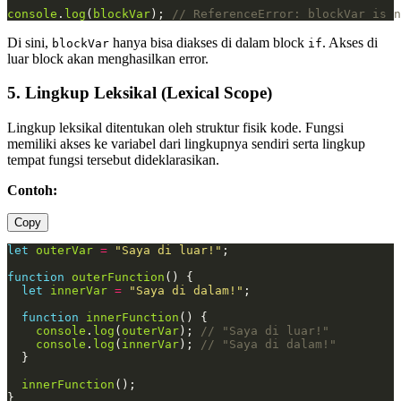
console
.
log
(
blockVar
); 
Di sini,
hanya bisa diakses di dalam block
. Akses di
blockVar
if
luar block akan menghasilkan error.
5. Lingkup Leksikal (Lexical Scope)
Lingkup leksikal ditentukan oleh struktur fisik kode. Fungsi
memiliki akses ke variabel dari lingkupnya sendiri serta lingkup
tempat fungsi tersebut dideklarasikan.
Contoh:
Copy
let
outerVar
=
"Saya di luar!"
function
outerFunction
let
innerVar
=
"Saya di dalam!"
function
innerFunction
console
.
log
(
outerVar
); 
console
.
log
(
innerVar
); 
innerFunction