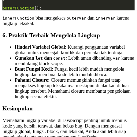
outerFunction
();
bisa mengakses
dan
karena
innerFunction
outerVar
innerVar
lingkup leksikal.
6. Praktik Terbaik Mengelola Lingkup
Hindari Variabel Global:
Kurangi penggunaan variabel
global untuk mencegah konflik dan perilaku tak terduga.
Gunakan
dan
:
Lebih aman dibanding
karena
let
const
var
mendukung block scope.
Buat Fungsi Kecil:
Fungsi kecil lebih mudah mengelola
lingkup dan membuat kode lebih mudah dibaca.
Pahami Closure:
Closure memungkinkan fungsi tetap
mengakses lingkup leksikalnya meskipun dijalankan di luar
lingkup tersebut. Memahami closure membantu pengelolaan
lingkup secara efektif.
Kesimpulan
Memahami lingkup variabel di JavaScript penting untuk menulis
kode yang bersih, terawat, dan bebas bug. Dengan menguasai
lingkup global, fungsi, block, dan leksikal, Anda akan lebih siap
menghadapi tantangan pengembangan JavaScript.