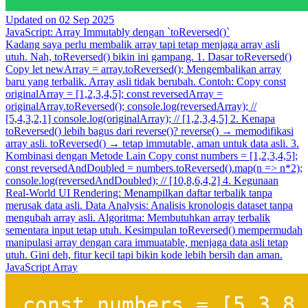
Updated on
02 Sep 2025
JavaScript: Array Immutably dengan `toReversed()`
Kadang saya perlu membalik array tapi tetap menjaga array asli
utuh. Nah, toReversed() bikin ini gampang. 1. Dasar toReversed()
Copy let newArray = array.toReversed(); Mengembalikan array
baru yang terbalik. Array asli tidak berubah. Contoh: Copy const
originalArray = [1,2,3,4,5]; const reversedArray =
originalArray.toReversed(); console.log(reversedArray); //
[5,4,3,2,1] console.log(originalArray); // [1,2,3,4,5] 2. Kenapa
toReversed() lebih bagus dari reverse()? reverse() → memodifikasi
array asli. toReversed() → tetap immutable, aman untuk data asli. 3.
Kombinasi dengan Metode Lain Copy const numbers = [1,2,3,4,5];
const reversedAndDoubled = numbers.toReversed().map(n => n*2);
console.log(reversedAndDoubled); // [10,8,6,4,2] 4. Kegunaan
Real-World UI Rendering: Menampilkan daftar terbalik tanpa
merusak data asli. Data Analysis: Analisis kronologis dataset tanpa
mengubah array asli. Algoritma: Membutuhkan array terbalik
sementara input tetap utuh. Kesimpulan toReversed() mempermudah
manipulasi array dengan cara immuatable, menjaga data asli tetap
utuh. Gini deh, fitur kecil tapi bikin kode lebih bersih dan aman.
JavaScript
Array