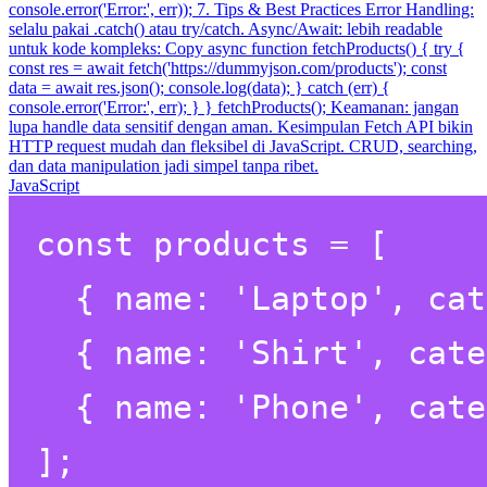
console.error('Error:', err)); 7. Tips & Best Practices Error Handling:
selalu pakai .catch() atau try/catch. Async/Await: lebih readable
untuk kode kompleks: Copy async function fetchProducts() { try {
const res = await fetch('https://dummyjson.com/products'); const
data = await res.json(); console.log(data); } catch (err) {
console.error('Error:', err); } } fetchProducts(); Keamanan: jangan
lupa handle data sensitif dengan aman. Kesimpulan Fetch API bikin
HTTP request mudah dan fleksibel di JavaScript. CRUD, searching,
dan data manipulation jadi simpel tanpa ribet.
JavaScript