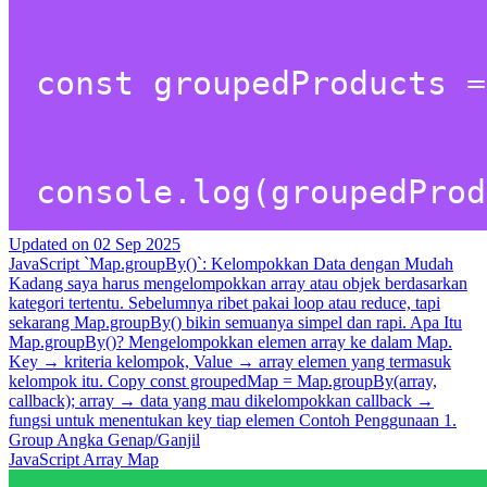
Updated on
02 Sep 2025
JavaScript `Map.groupBy()`: Kelompokkan Data dengan Mudah
Kadang saya harus mengelompokkan array atau objek berdasarkan
kategori tertentu. Sebelumnya ribet pakai loop atau reduce, tapi
sekarang Map.groupBy() bikin semuanya simpel dan rapi. Apa Itu
Map.groupBy()? Mengelompokkan elemen array ke dalam Map.
Key → kriteria kelompok, Value → array elemen yang termasuk
kelompok itu. Copy const groupedMap = Map.groupBy(array,
callback); array → data yang mau dikelompokkan callback →
fungsi untuk menentukan key tiap elemen Contoh Penggunaan 1.
Group Angka Genap/Ganjil
JavaScript
Array
Map