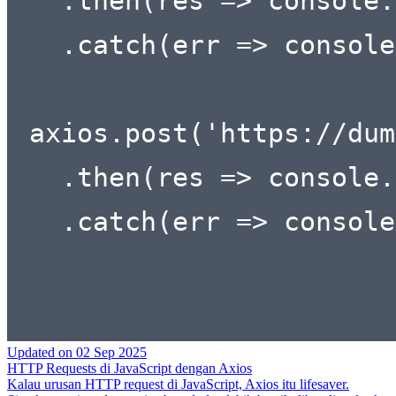
Updated on
02 Sep 2025
HTTP Requests di JavaScript dengan Axios
Kalau urusan HTTP request di JavaScript, Axios itu lifesaver.