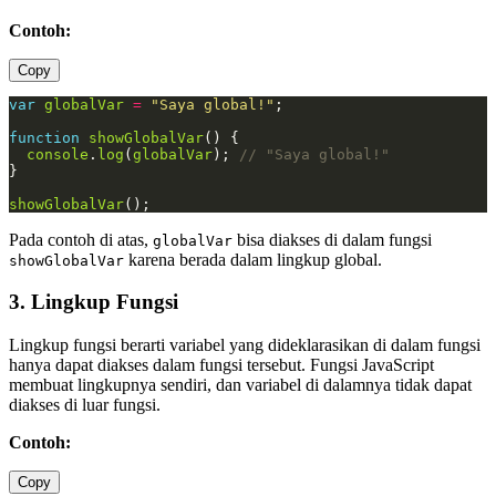
Contoh:
Copy
var
globalVar
=
"Saya global!"
function
showGlobalVar
console
.
log
(
globalVar
); 
showGlobalVar
();
Pada contoh di atas,
bisa diakses di dalam fungsi
globalVar
karena berada dalam lingkup global.
showGlobalVar
3. Lingkup Fungsi
Lingkup fungsi berarti variabel yang dideklarasikan di dalam fungsi
hanya dapat diakses dalam fungsi tersebut. Fungsi JavaScript
membuat lingkupnya sendiri, dan variabel di dalamnya tidak dapat
diakses di luar fungsi.
Contoh:
Copy