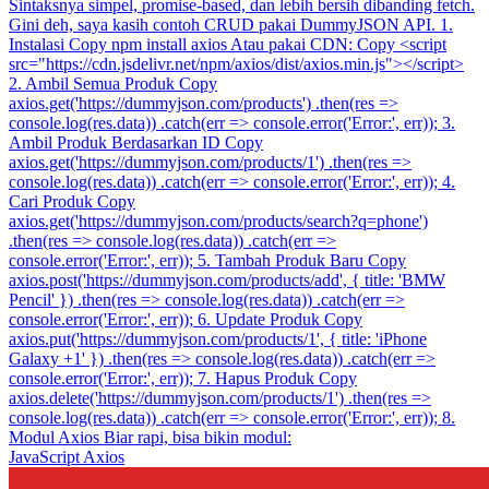
Sintaksnya simpel, promise-based, dan lebih bersih dibanding fetch.
Gini deh, saya kasih contoh CRUD pakai DummyJSON API. 1.
Instalasi Copy npm install axios Atau pakai CDN: Copy <script
src="https://cdn.jsdelivr.net/npm/axios/dist/axios.min.js"></script>
2. Ambil Semua Produk Copy
axios.get('https://dummyjson.com/products') .then(res =>
console.log(res.data)) .catch(err => console.error('Error:', err)); 3.
Ambil Produk Berdasarkan ID Copy
axios.get('https://dummyjson.com/products/1') .then(res =>
console.log(res.data)) .catch(err => console.error('Error:', err)); 4.
Cari Produk Copy
axios.get('https://dummyjson.com/products/search?q=phone')
.then(res => console.log(res.data)) .catch(err =>
console.error('Error:', err)); 5. Tambah Produk Baru Copy
axios.post('https://dummyjson.com/products/add', { title: 'BMW
Pencil' }) .then(res => console.log(res.data)) .catch(err =>
console.error('Error:', err)); 6. Update Produk Copy
axios.put('https://dummyjson.com/products/1', { title: 'iPhone
Galaxy +1' }) .then(res => console.log(res.data)) .catch(err =>
console.error('Error:', err)); 7. Hapus Produk Copy
axios.delete('https://dummyjson.com/products/1') .then(res =>
console.log(res.data)) .catch(err => console.error('Error:', err)); 8.
Modul Axios Biar rapi, bisa bikin modul:
JavaScript
Axios