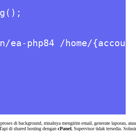
roses di background, misalnya mengirim email, generate laporan, atau
Tapi di shared hosting dengan
cPanel
, Supervisor tidak tersedia. Solu