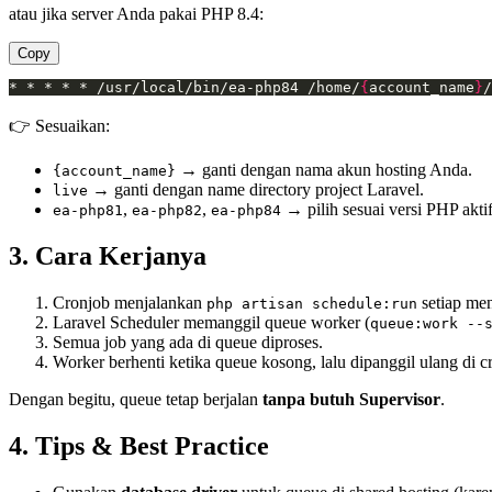
atau jika server Anda pakai PHP 8.4:
Copy
* * * * * /usr/local/bin/ea-php84 /home/
{
account_name
}
/
👉 Sesuaikan:
→ ganti dengan nama akun hosting Anda.
{account_name}
→ ganti dengan name directory project Laravel.
live
,
,
→ pilih sesuai versi PHP akti
ea-php81
ea-php82
ea-php84
3. Cara Kerjanya
Cronjob menjalankan
setiap men
php artisan schedule:run
Laravel Scheduler memanggil queue worker (
queue:work --
Semua job yang ada di queue diproses.
Worker berhenti ketika queue kosong, lalu dipanggil ulang di c
Dengan begitu, queue tetap berjalan
tanpa butuh Supervisor
.
4. Tips & Best Practice