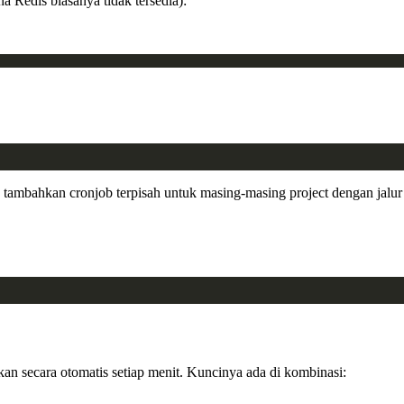
a Redis biasanya tidak tersedia):
a, tambahkan cronjob terpisah untuk masing-masing project dengan jalur
an secara otomatis setiap menit. Kuncinya ada di kombinasi: