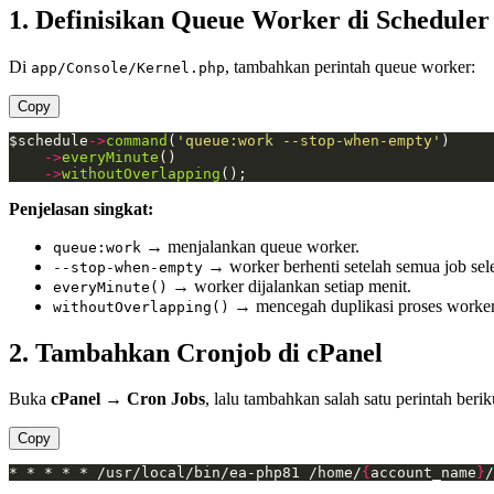
1. Definisikan Queue Worker di Scheduler
Di
, tambahkan perintah queue worker:
app/Console/Kernel.php
Copy
$schedule
->
command
(
'queue:work --stop-when-empty'
->
everyMinute
->
withoutOverlapping
();
Penjelasan singkat:
→ menjalankan queue worker.
queue:work
→ worker berhenti setelah semua job sele
--stop-when-empty
→ worker dijalankan setiap menit.
everyMinute()
→ mencegah duplikasi proses worker
withoutOverlapping()
2. Tambahkan Cronjob di cPanel
Buka
cPanel → Cron Jobs
, lalu tambahkan salah satu perintah beri
Copy
* * * * * /usr/local/bin/ea-php81 /home/
{
account_name
}
/