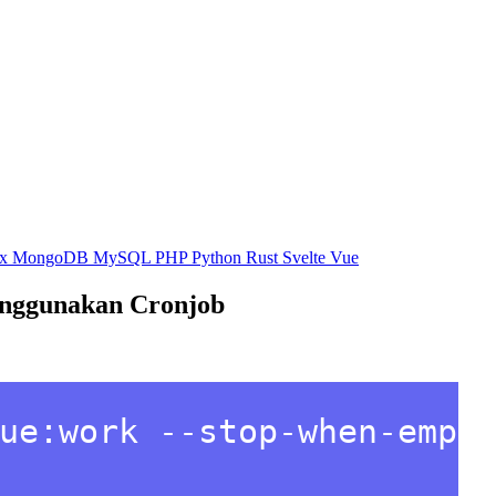
ux
MongoDB
MySQL
PHP
Python
Rust
Svelte
Vue
enggunakan Cronjob