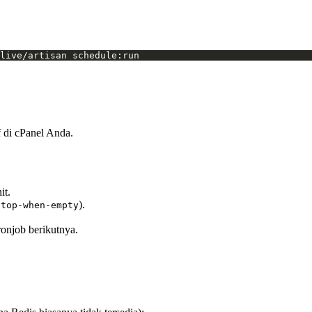
live/artisan schedule:run
f di cPanel Anda.
it.
).
stop-when-empty
ronjob berikutnya.