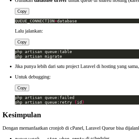
Gunakan
database driver
untuk queue di shared hosting (karen
Copy
QUEUE_CONNECTION
=
database
Lalu jalankan:
Copy
php artisan migrate
Jika punya lebih dari satu project Laravel di hosting yang sam
Untuk debugging:
Copy
php artisan queue:retry 
{
id
}
Kesimpulan
Dengan memanfaatkan cronjob di cPanel, Laravel Queue bisa dijalank
di scheduler
queue:work --stop-when-empty