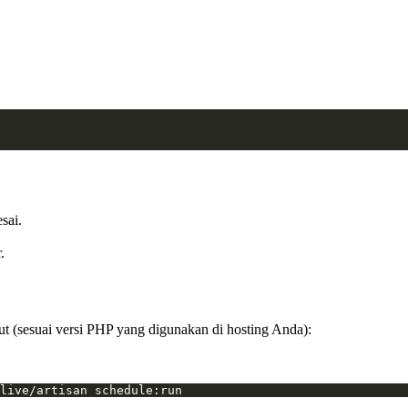
sai.
.
kut (sesuai versi PHP yang digunakan di hosting Anda):
live/artisan schedule:run