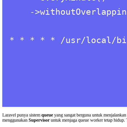
Laravel punya sistem
queue
yang sangat berguna untuk menjalankan p
menggunakan
Supervisor
untuk menjaga queue worker tetap hidup. 