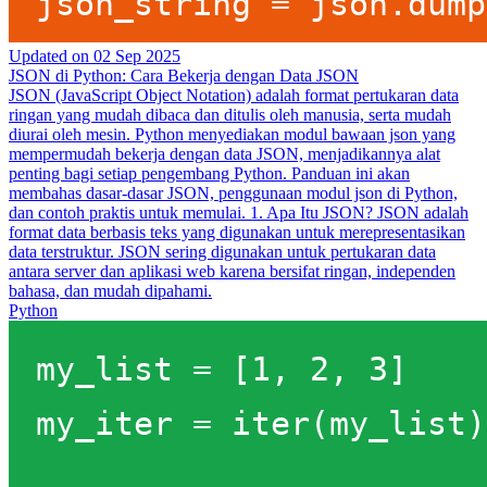
Updated on
02 Sep 2025
JSON di Python: Cara Bekerja dengan Data JSON
JSON (JavaScript Object Notation) adalah format pertukaran data
ringan yang mudah dibaca dan ditulis oleh manusia, serta mudah
diurai oleh mesin. Python menyediakan modul bawaan json yang
mempermudah bekerja dengan data JSON, menjadikannya alat
penting bagi setiap pengembang Python. Panduan ini akan
membahas dasar-dasar JSON, penggunaan modul json di Python,
dan contoh praktis untuk memulai. 1. Apa Itu JSON? JSON adalah
format data berbasis teks yang digunakan untuk merepresentasikan
data terstruktur. JSON sering digunakan untuk pertukaran data
antara server dan aplikasi web karena bersifat ringan, independen
bahasa, dan mudah dipahami.
Python