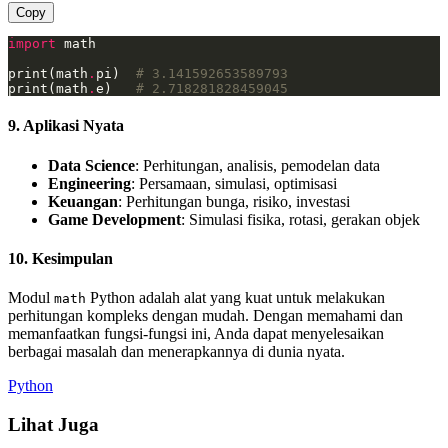
Copy
import
print(math
.
pi)  
# 3.141592653589793
print(math
.
e)   
# 2.718281828459045
9. Aplikasi Nyata
Data Science
: Perhitungan, analisis, pemodelan data
Engineering
: Persamaan, simulasi, optimisasi
Keuangan
: Perhitungan bunga, risiko, investasi
Game Development
: Simulasi fisika, rotasi, gerakan objek
10. Kesimpulan
Modul
Python adalah alat yang kuat untuk melakukan
math
perhitungan kompleks dengan mudah. Dengan memahami dan
memanfaatkan fungsi-fungsi ini, Anda dapat menyelesaikan
berbagai masalah dan menerapkannya di dunia nyata.
Python
Lihat Juga