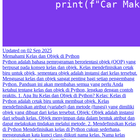
Updated on
02 Sep 2025
Memahami Kelas dan Objek di Python
Python adalah bahasa pemrograman berorientasi objek (OOP) yang
berpusat pada konsep kelas dan objek. Kelas mendefinisikan cetak
biru untuk objek, sementara objek adalah instansi dari kelas tersebut.
Menguasai kelas dan objek sangat penting bagi setiap pengembang
Python. Panduan ini akan membahas semua yang perlu Anda
ketahui tentang kelas dan objek di Python, lengkap dengan contoh
praktis. 1. Apa Itu Kelas dan Objek di Python? Kelas: Kelas di
Python adalah cetak biru untuk membuat objek. Kelas
mendefinisikan atribut (variabel) dan metode (fungsi) yang dimiliki
objek yang dibuat dari kelas tersebut. Objek: Objek adalah instansi
dari sebuah kelas. Objek menyimpan data dalam bentuk atribut dan
dapat melakukan tindakan melalui metode. 2. Mendefinisikan Kelas
di Python Mendefinisikan kelas di Python cukup sederhana,
menggunakan kata kunci class diikuti nama kelas. Nama kelas