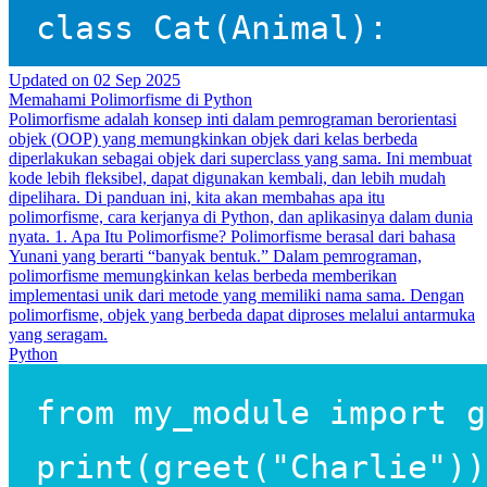
Updated on
02 Sep 2025
Memahami Polimorfisme di Python
Polimorfisme adalah konsep inti dalam pemrograman berorientasi
objek (OOP) yang memungkinkan objek dari kelas berbeda
diperlakukan sebagai objek dari superclass yang sama. Ini membuat
kode lebih fleksibel, dapat digunakan kembali, dan lebih mudah
dipelihara. Di panduan ini, kita akan membahas apa itu
polimorfisme, cara kerjanya di Python, dan aplikasinya dalam dunia
nyata. 1. Apa Itu Polimorfisme? Polimorfisme berasal dari bahasa
Yunani yang berarti “banyak bentuk.” Dalam pemrograman,
polimorfisme memungkinkan kelas berbeda memberikan
implementasi unik dari metode yang memiliki nama sama. Dengan
polimorfisme, objek yang berbeda dapat diproses melalui antarmuka
yang seragam.
Python