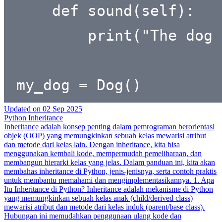
Updated on
02 Sep 2025
Python Inheritance
Inheritance adalah konsep penting dalam pemrograman berorientasi
objek (OOP) yang memungkinkan sebuah kelas mewarisi atribut
dan metode dari kelas lain. Dengan inheritance, kita bisa
menggunakan kembali kode, mempermudah pemeliharaan, dan
membangun hierarki kelas yang jelas. Dalam panduan ini, kita akan
membahas inheritance di Python, jenis-jenisnya, serta contoh praktis
untuk membantu memahami dan mengimplementasikannya. 1. Apa
Itu Inheritance di Python? Inheritance adalah mekanisme di Python
yang memungkinkan sebuah kelas anak (child/derived class)
mewarisi atribut dan metode dari kelas induk (parent/base class).
Hubungan ini memudahkan penggunaan ulang kode dan