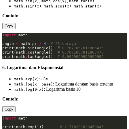
,
,
math.sin(x)
math.cos(x)
math.tan(x)
,
,
math.asin(x)
math.acos(x)
math.atan(x)
Contoh:
Copy
import
angle 
=
 math
.
pi 
/
4
# 45 derajat
print(math
.
sin(angle))  
# 0.7071067811865475
print(math
.
cos(angle))  
# 0.7071067811865475
print(math
.
tan(angle))  
# 0.9999999999999999
6. Logaritma dan Eksponensial
: e^x
math.exp(x)
: Logaritma dengan basis tertentu
math.log(x, base)
: Logaritma basis 10
math.log10(x)
Contoh:
Copy
import
print(math
.
exp(
1
))       
# 2.718281828459045