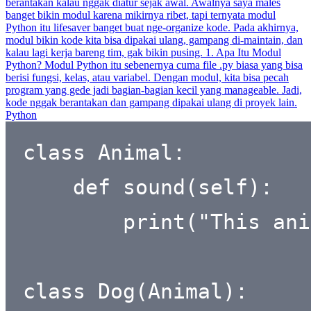
berantakan kalau nggak diatur sejak awal. Awalnya saya males
banget bikin modul karena mikirnya ribet, tapi ternyata modul
Python itu lifesaver banget buat nge-organize kode. Pada akhirnya,
modul bikin kode kita bisa dipakai ulang, gampang di-maintain, dan
kalau lagi kerja bareng tim, gak bikin pusing. 1. Apa Itu Modul
Python? Modul Python itu sebenernya cuma file .py biasa yang bisa
berisi fungsi, kelas, atau variabel. Dengan modul, kita bisa pecah
program yang gede jadi bagian-bagian kecil yang manageable. Jadi,
kode nggak berantakan dan gampang dipakai ulang di proyek lain.
Python