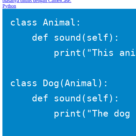
biasanya ditulis dengan CamelCase.
Python