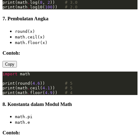
print(math
.
log(
8
, 
2
))    
# 3.0
print(math
.
log10(
100
))   
# 2.0
7. Pembulatan Angka
round(x)
math.ceil(x)
math.floor(x)
Contoh:
Copy
import
print(round(
4.6
))        
# 5
print(math
.
ceil(
4.1
))    
# 5
print(math
.
floor(
4.9
))   
# 4
8. Konstanta dalam Modul Math
math.pi
math.e
Contoh: