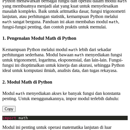
Python menawarkan berbagai fungsi dan operasi dalam modul
math
yang membuatnya menjadi alat yang kuat untuk menyelesaikan
masalah kompleks. Baik untuk aritmatika dasar, fungsi trigonometri
lanjutan, atau perhitungan statistik, kemampuan Python melalui
sangat berguna. Panduan ini akan membahas modul
,
math
math
fungsi-fungsi penting, dan contoh praktis untuk memulai.
1. Pengenalan Modul Math di Python
Kemampuan Python melalui modul
lebih dari sekadar
math
perhitungan sederhana. Modul bawaan
menyediakan fungsi
math
untuk trigonometri, logaritma, eksponensial, dan lain-lain. Fungsi-
fungsi ini dioptimalkan untuk kinerja dan akurasi, sehingga Python
ideal untuk komputasi ilmiah, analisis data, dan tugas rekayasa.
2. Modul Math di Python
Modul
menyediakan akses ke banyak fungsi dan konstanta
math
penting. Untuk menggunakannya, impor modul terlebih dahulu:
Copy
import
 math
Modul ini penting untuk operasi matematika lanjutan di luar