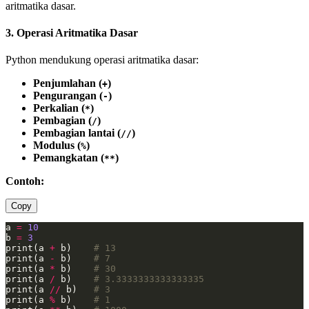
aritmatika dasar.
3. Operasi Aritmatika Dasar
Python mendukung operasi aritmatika dasar:
Penjumlahan (
)
+
Pengurangan (
)
-
Perkalian (
)
*
Pembagian (
)
/
Pembagian lantai (
)
//
Modulus (
)
%
Pemangkatan (
)
**
Contoh:
Copy
a 
=
10
b 
=
3
print(a 
+
 b)    
# 13
print(a 
-
 b)    
# 7
print(a 
*
 b)    
# 30
print(a 
/
 b)    
# 3.3333333333333335
print(a 
//
 b)   
# 3
print(a 
%
 b)    
# 1