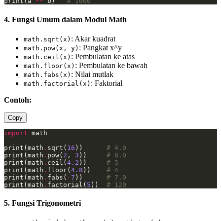
print(a 
**
 b)   
# 1000
4. Fungsi Umum dalam Modul Math
: Akar kuadrat
math.sqrt(x)
: Pangkat x^y
math.pow(x, y)
: Pembulatan ke atas
math.ceil(x)
: Pembulatan ke bawah
math.floor(x)
: Nilai mutlak
math.fabs(x)
: Faktorial
math.factorial(x)
Contoh:
Copy
import
print(math
.
sqrt(
16
))      
# 4.0
print(math
.
pow(
2
, 
3
))     
# 8.0
print(math
.
ceil(
4.2
))     
# 5
print(math
.
floor(
4.8
))    
# 4
print(math
.
fabs(
-
7
))      
# 7.0
print(math
.
factorial(
5
))  
# 120
5. Fungsi Trigonometri