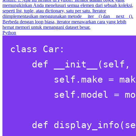
memungkinkan Anda menelusuri semua elemen dari sebuah koleksi,
seperti list, tuple, atau dictionary, satu per satu. Iterator
diimplementasikan menggunakan metode __iter__() dan __next__().
Berbeda dengan loop biasa, iterator menawarkan cara yang lebih
hemat memori untuk menangani dataset besar.
Python