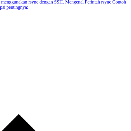
remote menggunakan rsync dengan SSH. Mengenal Perintah rsync Contoh
psi pentingnya: