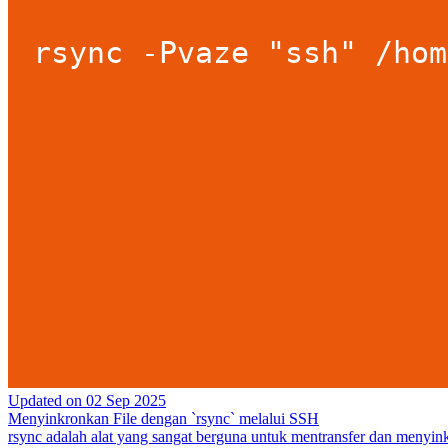
Updated on
02 Sep 2025
Menyinkronkan File dengan `rsync` melalui SSH
rsync adalah alat yang sangat berguna untuk mentransfer dan menyink