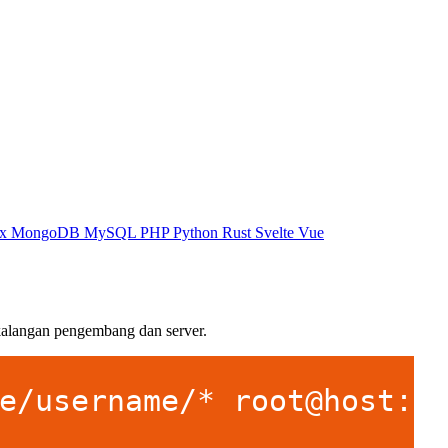
ux
MongoDB
MySQL
PHP
Python
Rust
Svelte
Vue
i kalangan pengembang dan server.