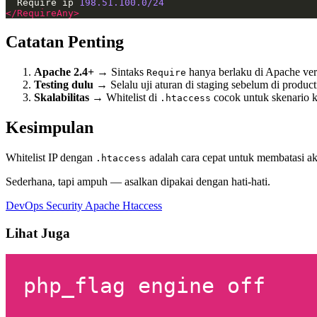
  Require ip 
198.51.100.0/24
</RequireAny>
Catatan Penting
Apache 2.4+
→ Sintaks
hanya berlaku di Apache ver
Require
Testing dulu
→ Selalu uji aturan di staging sebelum di product
Skalabilitas
→ Whitelist di
cocok untuk skenario ke
.htaccess
Kesimpulan
Whitelist IP dengan
adalah cara cepat untuk membatasi akse
.htaccess
Sederhana, tapi ampuh — asalkan dipakai dengan hati-hati.
DevOps
Security
Apache
Htaccess
Lihat Juga