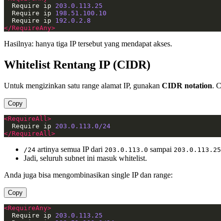
  Require ip 
203.0.113.25
  Require ip 
198.51.100.10
  Require ip 
192.0.2.8
</RequireAny>
Hasilnya: hanya tiga IP tersebut yang mendapat akses.
Whitelist Rentang IP (CIDR)
Untuk mengizinkan satu range alamat IP, gunakan
CIDR notation
. 
Copy
<RequireAll>
  Require ip 
203.0.113.0/24
</RequireAll>
artinya semua IP dari
sampai
/24
203.0.113.0
203.0.113.25
Jadi, seluruh subnet ini masuk whitelist.
Anda juga bisa mengombinasikan single IP dan range:
Copy
<RequireAny>
  Require ip 
203.0.113.25