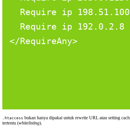
bukan hanya dipakai untuk rewrite URL atau setting caching
.htaccess
tertentu (
whitelisting
).