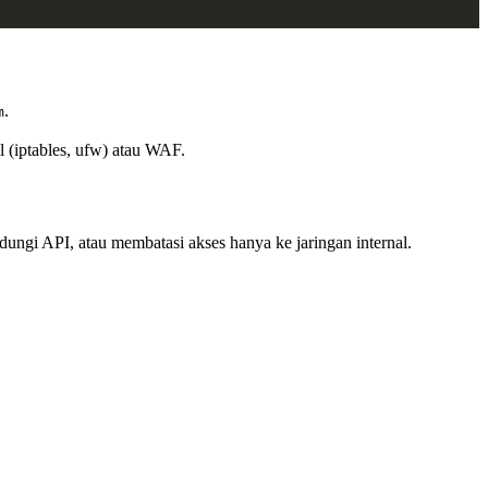
.
m
ll (iptables, ufw) atau WAF.
ndungi API, atau membatasi akses hanya ke jaringan internal.