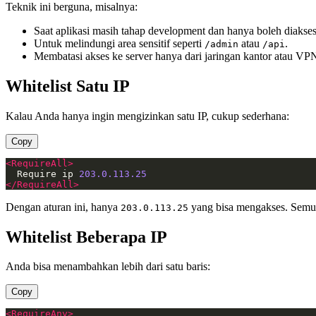
Teknik ini berguna, misalnya:
Saat aplikasi masih tahap development dan hanya boleh diakses 
Untuk melindungi area sensitif seperti
atau
.
/admin
/api
Membatasi akses ke server hanya dari jaringan kantor atau VP
Whitelist Satu IP
Kalau Anda hanya ingin mengizinkan satu IP, cukup sederhana:
Copy
<RequireAll>
  Require ip 
203.0.113.25
</RequireAll>
Dengan aturan ini, hanya
yang bisa mengakses. Semua 
203.0.113.25
Whitelist Beberapa IP
Anda bisa menambahkan lebih dari satu baris:
Copy
<RequireAny>