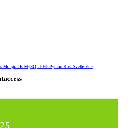
ux
MongoDB
MySQL
PHP
Python
Rust
Svelte
Vue
htaccess